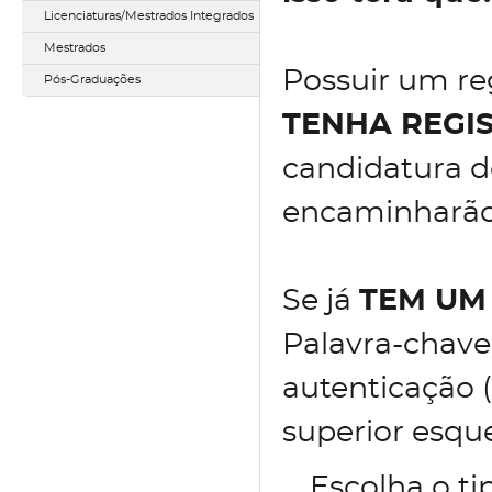
Licenciaturas/Mestrados Integrados
Mestrados
Possuir um reg
Pós-Graduações
TENHA REGI
candidatura d
encaminharão 
Se já
TEM UM
Palavra-chave
autenticação (
superior esqu
Escolha o t