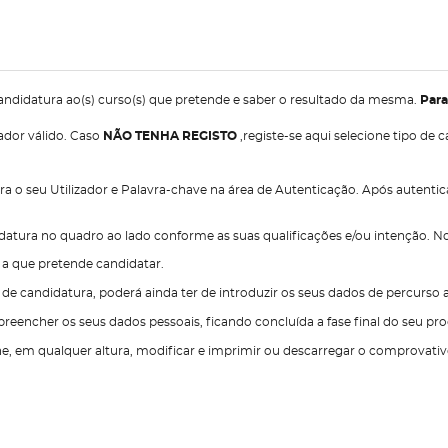
candidatura ao(s) curso(s) que pretende e saber o resultado da mesma.
Para
zador válido. Caso
NÃO TENHA REGISTO
,registe-se aqui selecione tipo d
sira o seu Utilizador e Palavra-chave na área de Autenticação. Após autenti
idatura no quadro ao lado conforme as suas qualificações e/ou intenção. N
) a que pretende candidatar.
e candidatura, poderá ainda ter de introduzir os seus dados de percurso 
preencher os seus dados pessoais, ficando concluída a fase final do seu pr
e, em qualquer altura, modificar e imprimir ou descarregar o comprovativ