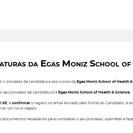
aturas da Egas Moniz School of 
rir o processo de candidatura aos cursos da
Egas Moniz School of Health &
o o seu processo de candidatura à
Egas Moniz School of Health & Science
.
R-SE
, e
confirmar
o registo no email enviado pelo Portal do Candidato, e s
riar um novo registo.
os documentos necessários para completar o seu processo, submeter e faz