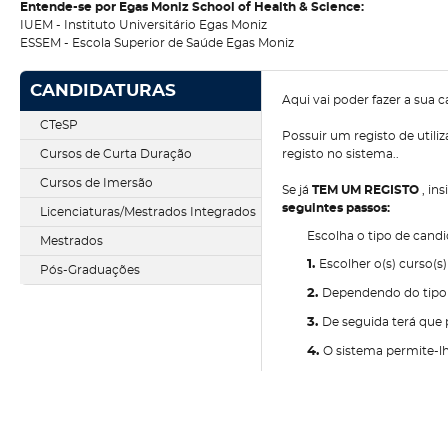
Entende-se por Egas Moniz School of Health & Science:
IUEM - Instituto Universitário Egas Moniz
ESSEM - Escola Superior de Saúde Egas Moniz
CANDIDATURAS
Aqui vai poder fazer a sua 
CTeSP
Possuir um registo de utili
Cursos de Curta Duração
registo no sistema..
Cursos de Imersão
Se já
TEM UM REGISTO
, in
seguintes passos:
Licenciaturas/Mestrados Integrados
Escolha o tipo de cand
Mestrados
1.
Escolher o(s) curso(s
Pós-Graduações
2.
Dependendo do tipo d
3.
De seguida terá que 
4.
O sistema permite-lh