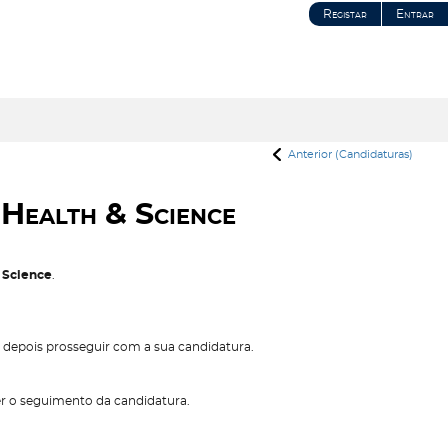
Registar
Entrar
Anterior (Candidaturas)
Health & Science
 Science
.
ó depois prosseguir com a sua candidatura.
er o seguimento da candidatura.