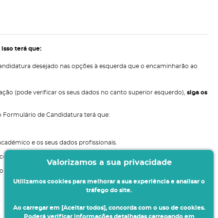
 isso terá que:
e candidatura desejado nas opções à esquerda que o encaminharão ao
cação (pode verificar os seus dados no canto superior esquerdo),
siga os
o Formulário de Candidatura terá que:
académico e os seus dados profissionais.
ocesso de candidatura.
Valorizamos a sua privacidade
o com os dados da sua candidatura e validar se a mesma foi aceite.
Utilizamos cookies para melhorar a sua experiência e analisar o
tráfego do site.
Ao carregar em [Aceitar todos], concorda com o uso de cookies.
Poderá verificar informações detalhadas carregando em