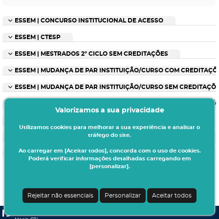
ESSEM | CONCURSO INSTITUCIONAL DE ACESSO
ESSEM | CTESP
ESSEM | MESTRADOS 2º CICLO SEM CREDITAÇÕES
ESSEM | MUDANÇA DE PAR INSTITUIÇÃO/CURSO COM CREDITAÇÕ
ESSEM | MUDANÇA DE PAR INSTITUIÇÃO/CURSO SEM CREDITAÇÕ
ESSEM | MUDANÇA DE PAR INSTITUIÇÃO/CURSO SEM CREDITAÇÕ
Valorizamos a sua privacidade
ESSEM | PÓS-GRADUAÇÕES
Utilizamos cookies para melhorar a sua experiência e analisar o
tráfego do site.
ESSEM | TITULARES DE CURSOS SUPERIORES COM CREDITAÇÕES
Ao carregar em [Aceitar todos], concorda com o uso de cookies.
ESSEM | TITULARES DE CURSOS SUPERIORES SEM CREDITAÇÕES
Poderá verificar informações detalhadas carregando em
[personalizar].
Rejeitar não essenciais
Personalizar
Aceitar todos
CSSnet - Aplicacao Web | v24.0.6-6 (24.0.6-2)
| Egas