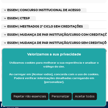
ESSEM | CONCURSO INSTITUCIONAL DE ACESSO
ESSEM | CTESP
ESSEM | MESTRADOS 2º CICLO SEM CREDITAÇÕES
ESSEM | MUDANÇA DE PAR INSTITUIÇÃO/CURSO COM CREDITAÇÕ
ESSEM | MUDANÇA DE PAR INSTITUIÇÃO/CURSO SEM CREDITAÇÕ
ESSEM | MUDANÇA DE PAR INSTITUIÇÃO/CURSO SEM CREDITAÇÕ
Valorizamos a sua privacidade
ESSEM | PÓS-GRADUAÇÕES
Utilizamos cookies para melhorar a sua experiência e analisar o
tráfego do site.
ESSEM | TITULARES DE CURSOS SUPERIORES COM CREDITAÇÕES
Ao carregar em [Aceitar todos], concorda com o uso de cookies.
ESSEM | TITULARES DE CURSOS SUPERIORES SEM CREDITAÇÕES
Poderá verificar informações detalhadas carregando em
[personalizar].
Rejeitar não essenciais
Personalizar
Aceitar todos
CSSnet - Aplicacao Web | v24.0.6-6 (24.0.6-2)
| Egas