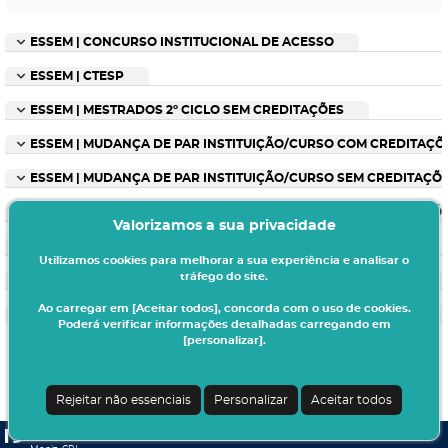
ESSEM | CONCURSO INSTITUCIONAL DE ACESSO
ESSEM | CTESP
ESSEM | MESTRADOS 2º CICLO SEM CREDITAÇÕES
ESSEM | MUDANÇA DE PAR INSTITUIÇÃO/CURSO COM CREDITAÇÕ
ESSEM | MUDANÇA DE PAR INSTITUIÇÃO/CURSO SEM CREDITAÇÕ
ESSEM | MUDANÇA DE PAR INSTITUIÇÃO/CURSO SEM CREDITAÇÕ
Valorizamos a sua privacidade
ESSEM | PÓS-GRADUAÇÕES
Utilizamos cookies para melhorar a sua experiência e analisar o
tráfego do site.
ESSEM | TITULARES DE CURSOS SUPERIORES COM CREDITAÇÕES
Ao carregar em [Aceitar todos], concorda com o uso de cookies.
ESSEM | TITULARES DE CURSOS SUPERIORES SEM CREDITAÇÕES
Poderá verificar informações detalhadas carregando em
[personalizar].
Rejeitar não essenciais
Personalizar
Aceitar todos
CSSnet - Aplicacao Web | v24.0.6-6 (24.0.6-2)
| Egas