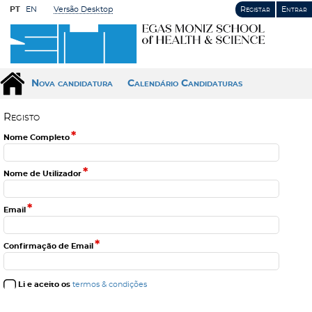
PT
EN
Versão Desktop
Registar
Entrar
Nova candidatura
Calendário Candidaturas
R
e
g
i
s
t
o
*
Nome Completo
*
Nome de Utilizador
*
Email
*
Confirmação de Email
Li e aceito os
termos & condições