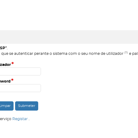
eSP"
.
(1)
 que se autenticar perante o sistema com o seu nome de utilizador
e pal
*
izador
*
sword
serviço
Registar
.