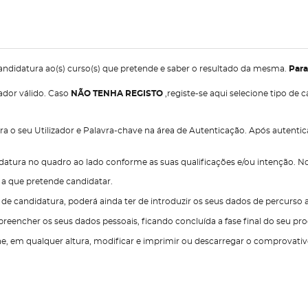
candidatura ao(s) curso(s) que pretende e saber o resultado da mesma.
Para
zador válido. Caso
NÃO TENHA REGISTO
,registe-se aqui selecione tipo d
sira o seu Utilizador e Palavra-chave na área de Autenticação. Após autenti
idatura no quadro ao lado conforme as suas qualificações e/ou intenção. N
) a que pretende candidatar.
e candidatura, poderá ainda ter de introduzir os seus dados de percurso 
preencher os seus dados pessoais, ficando concluída a fase final do seu pr
e, em qualquer altura, modificar e imprimir ou descarregar o comprovativ