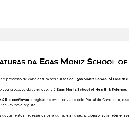
aturas da Egas Moniz School of 
rir o processo de candidatura aos cursos da
Egas Moniz School of Health &
o o seu processo de candidatura à
Egas Moniz School of Health & Science
.
R-SE
, e
confirmar
o registo no email enviado pelo Portal do Candidato, e s
riar um novo registo.
os documentos necessários para completar o seu processo, submeter e faz