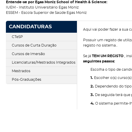
Entende-se por Egas Moniz School of Health & Science:
IUEM - Instituto Universitário Egas Moniz
ESSEM - Escola Superior de Saúde Egas Moniz
CANDIDATURAS
Aqui vai poder fazer a sua 
CTeSP
Possuir um registo de utili
Cursos de Curta Duração
registo no sistema..
Cursos de Imersão
Se já
TEM UM REGISTO
, in
seguintes passos:
Licenciaturas/Mestrados Integrados
Escolha o tipo de cand
Mestrados
1.
Escolher o(s) curso(s
Pós-Graduações
2.
Dependendo do tipo d
3.
De seguida terá que 
4.
O sistema permite-lh