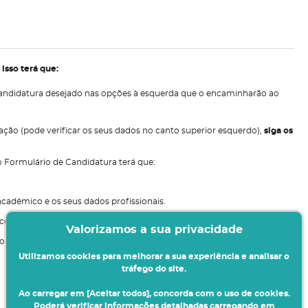
 isso terá que:
e candidatura desejado nas opções à esquerda que o encaminharão ao
cação (pode verificar os seus dados no canto superior esquerdo),
siga os
o Formulário de Candidatura terá que:
académico e os seus dados profissionais.
ocesso de candidatura.
Valorizamos a sua privacidade
o com os dados da sua candidatura e validar se a mesma foi aceite.
Utilizamos cookies para melhorar a sua experiência e analisar o
tráfego do site.
Ao carregar em [Aceitar todos], concorda com o uso de cookies.
Poderá verificar informações detalhadas carregando em