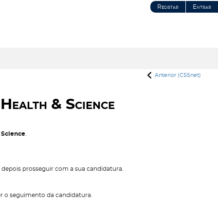
Registar
Entrar
Anterior (CSSnet)
Health & Science
 Science
.
ó depois prosseguir com a sua candidatura.
er o seguimento da candidatura.