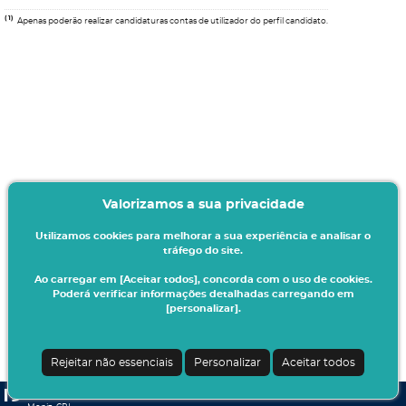
(1)
Apenas poderão realizar candidaturas contas de utilizador do perfil candidato.
Valorizamos a sua privacidade
Utilizamos cookies para melhorar a sua experiência e analisar o
tráfego do site.
Ao carregar em [Aceitar todos], concorda com o uso de cookies.
Poderá verificar informações detalhadas carregando em
[personalizar].
Rejeitar não essenciais
Personalizar
Aceitar todos
CSSnet - Aplicacao Web | v24.0.6-6 (24.0.6-2)
| Egas