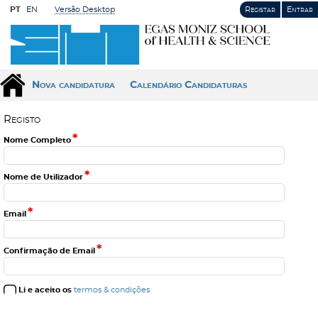
PT
EN
Versão Desktop
Registar
Entrar
Nova candidatura
Calendário Candidaturas
R
e
g
i
s
t
o
*
Nome Completo
*
Nome de Utilizador
*
Email
*
Confirmação de Email
Li e aceito os
termos & condições